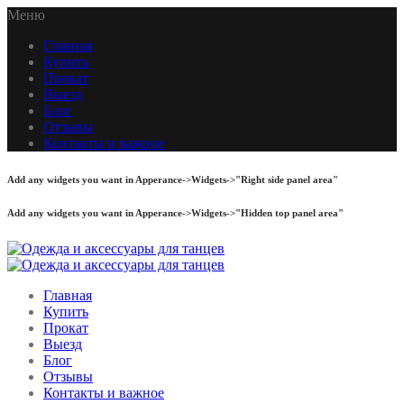
Меню
Главная
Купить
Прокат
Выезд
Блог
Отзывы
Контакты и важное
Add any widgets you want in Apperance->Widgets->"Right side panel area"
Add any widgets you want in Apperance->Widgets->"Hidden top panel area"
Главная
Купить
Прокат
Выезд
Блог
Отзывы
Контакты и важное