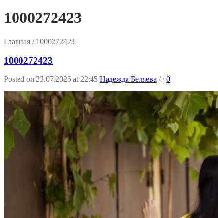
1000272423
Главная
/
1000272423
1000272423
Posted on 23.07.2025 at 22:45
Надежда Беляева
/
/
0