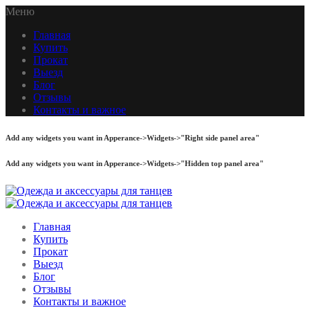
Меню
Главная
Купить
Прокат
Выезд
Блог
Отзывы
Контакты и важное
Add any widgets you want in Apperance->Widgets->"Right side panel area"
Add any widgets you want in Apperance->Widgets->"Hidden top panel area"
Главная
Купить
Прокат
Выезд
Блог
Отзывы
Контакты и важное