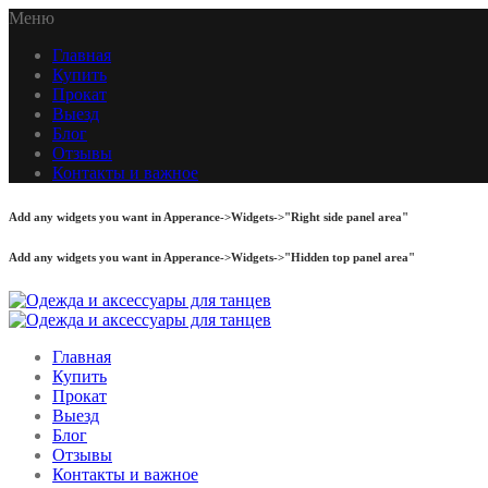
Меню
Главная
Купить
Прокат
Выезд
Блог
Отзывы
Контакты и важное
Add any widgets you want in Apperance->Widgets->"Right side panel area"
Add any widgets you want in Apperance->Widgets->"Hidden top panel area"
Главная
Купить
Прокат
Выезд
Блог
Отзывы
Контакты и важное