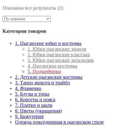
Сортировка:
Показаны все результаты (2)
самые
недавние
Категории товаров
1. Цыганские юбки и костюмы
1. Юбки цыганские эконом
2. Юбки цыганские классика
3. Юбки цыганские эксклюзив
4. Цыганские костюмы
5. Подъюбники
2. Детские цыганские костюмы
3. Танец живота и трайбл
4. Фламенко
5. Блузы и топы
6. Корсеты и пояса
7. Платки и шали
8. Цветы (украшения)
9. Бижутерия
Одежда повседневная в цыганском стиле