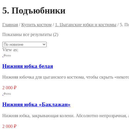
5. Подъюбники
Главная
/
Купить костюм
/
1. Цыганские юбки и костюмы
/ 5. 
Сортировка:
Показаны все результаты (2)
самые
недавние
View as:
Фото
Нижняя юбка белая
Нижняя юбочка для цыганского костюма, чтобы скрыть «некото
2 000
₽
Фото
Нижняя юбка «Баклажан»
Нижняя юбка, закрывающая колени. Абсолютно непрозрачная, л
2 000
₽