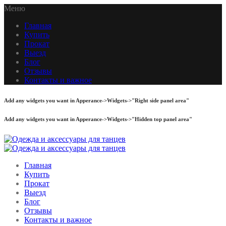
Меню
Главная
Купить
Прокат
Выезд
Блог
Отзывы
Контакты и важное
Add any widgets you want in Apperance->Widgets->"Right side panel area"
Add any widgets you want in Apperance->Widgets->"Hidden top panel area"
Главная
Купить
Прокат
Выезд
Блог
Отзывы
Контакты и важное