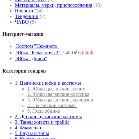
Материалы, мерки, приспособления
(15)
Новости
(24)
Тенденции
(2)
ЧАВО
(5)
Интернет-магазин
Костюм "Нежность"
Первоначальная
Текущая
Юбка "Белая ночь 2"
7 400
₽
6 650
₽
цена
цена:
Юбка "Диана"
составляла
6
7
650 ₽.
Категории товаров
400 ₽.
1. Цыганские юбки и костюмы
1. Юбки цыганские эконом
2. Юбки цыганские классика
3. Юбки цыганские эксклюзив
4. Цыганские костюмы
5. Подъюбники
2. Детские цыганские костюмы
3. Танец живота и трайбл
4. Фламенко
5. Блузы и топы
6. Корсеты и пояса