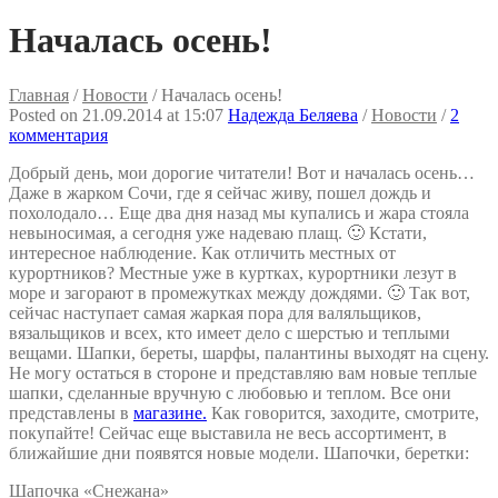
Началась осень!
Главная
/
Новости
/
Началась осень!
Posted on
21.09.2014
at 15:07
Надежда Беляева
/
Новости
/
2
комментария
Добрый день, мои дорогие читатели! Вот и началась осень…
Даже в жарком Сочи, где я сейчас живу, пошел дождь и
похолодало… Еще два дня назад мы купались и жара стояла
невыносимая, а сегодня уже надеваю плащ. 🙂 Кстати,
интересное наблюдение. Как отличить местных от
курортников? Местные уже в куртках, курортники лезут в
море и загорают в промежутках между дождями. 🙂 Так вот,
сейчас наступает самая жаркая пора для валяльщиков,
вязальщиков и всех, кто имеет дело с шерстью и теплыми
вещами. Шапки, береты, шарфы, палантины выходят на сцену.
Не могу остаться в стороне и представляю вам новые теплые
шапки, сделанные вручную с любовью и теплом. Все они
представлены в
магазине.
Как говорится, заходите, смотрите,
покупайте! Сейчас еще выставила не весь ассортимент, в
ближайшие дни появятся новые модели. Шапочки, беретки:
Шапочка «Снежана»