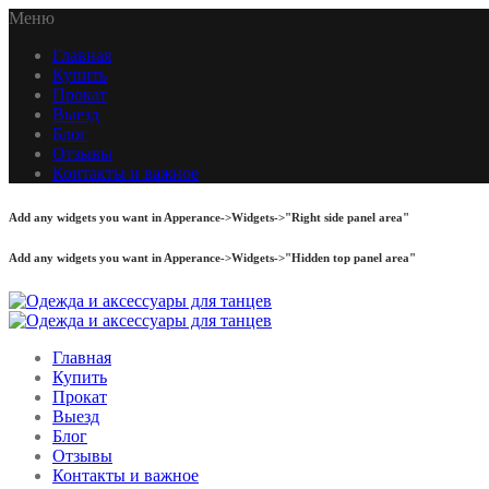
Меню
Главная
Купить
Прокат
Выезд
Блог
Отзывы
Контакты и важное
Add any widgets you want in Apperance->Widgets->"Right side panel area"
Add any widgets you want in Apperance->Widgets->"Hidden top panel area"
Главная
Купить
Прокат
Выезд
Блог
Отзывы
Контакты и важное