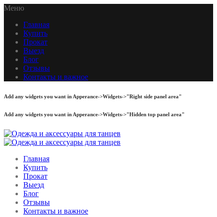
Меню
Главная
Купить
Прокат
Выезд
Блог
Отзывы
Контакты и важное
Add any widgets you want in Apperance->Widgets->"Right side panel area"
Add any widgets you want in Apperance->Widgets->"Hidden top panel area"
Главная
Купить
Прокат
Выезд
Блог
Отзывы
Контакты и важное