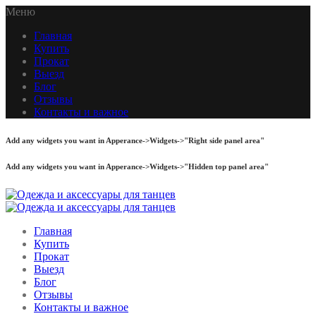
Меню
Главная
Купить
Прокат
Выезд
Блог
Отзывы
Контакты и важное
Add any widgets you want in Apperance->Widgets->"Right side panel area"
Add any widgets you want in Apperance->Widgets->"Hidden top panel area"
Главная
Купить
Прокат
Выезд
Блог
Отзывы
Контакты и важное