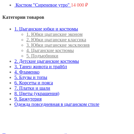
Костюм "Сиреневое утро"
14 000
₽
Категории товаров
1. Цыганские юбки и костюмы
1. Юбки цыганские эконом
2. Юбки цыганские классика
3. Юбки цыганские эксклюзив
4. Цыганские костюмы
5. Подъюбники
2. Детские цыганские костюмы
3. Танец живота и трайбл
4. Фламенко
5. Блузы и топы
6. Корсеты и пояса
7. Платки и шали
8. Цветы (украшения)
9. Бижутерия
Одежда повседневная в цыганском стиле