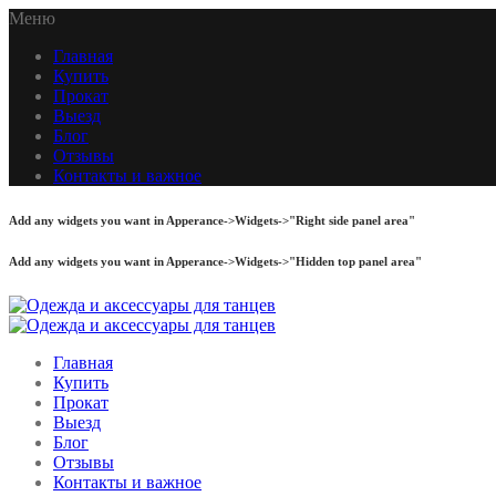
Меню
Главная
Купить
Прокат
Выезд
Блог
Отзывы
Контакты и важное
Add any widgets you want in Apperance->Widgets->"Right side panel area"
Add any widgets you want in Apperance->Widgets->"Hidden top panel area"
Главная
Купить
Прокат
Выезд
Блог
Отзывы
Контакты и важное