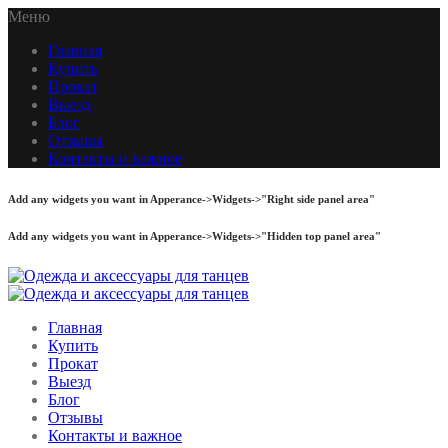
Меню
Главная
Купить
Прокат
Выезд
Блог
Отзывы
Контакты и важное
Add any widgets you want in Apperance->Widgets->"Right side panel area"
Add any widgets you want in Apperance->Widgets->"Hidden top panel area"
Главная
Купить
Прокат
Выезд
Блог
Отзывы
Контакты и важное