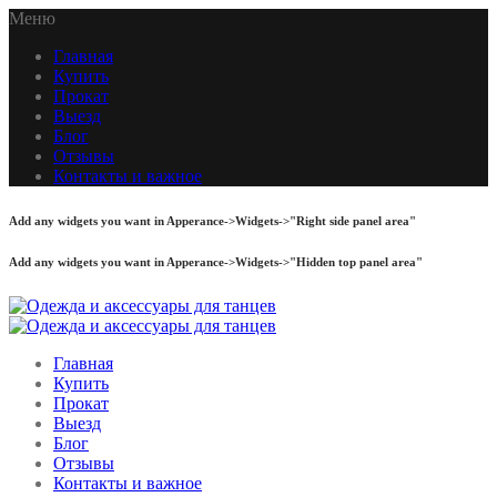
Меню
Главная
Купить
Прокат
Выезд
Блог
Отзывы
Контакты и важное
Add any widgets you want in Apperance->Widgets->"Right side panel area"
Add any widgets you want in Apperance->Widgets->"Hidden top panel area"
Главная
Купить
Прокат
Выезд
Блог
Отзывы
Контакты и важное