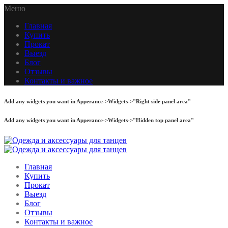
Меню
Главная
Купить
Прокат
Выезд
Блог
Отзывы
Контакты и важное
Add any widgets you want in Apperance->Widgets->"Right side panel area"
Add any widgets you want in Apperance->Widgets->"Hidden top panel area"
Главная
Купить
Прокат
Выезд
Блог
Отзывы
Контакты и важное