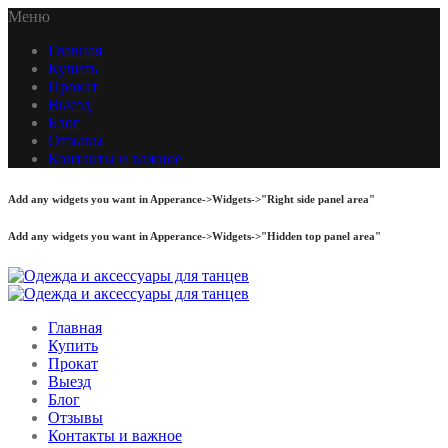
Меню
Главная
Купить
Прокат
Выезд
Блог
Отзывы
Контакты и важное
Add any widgets you want in Apperance->Widgets->"Right side panel area"
Add any widgets you want in Apperance->Widgets->"Hidden top panel area"
Главная
Купить
Прокат
Выезд
Блог
Отзывы
Контакты и важное