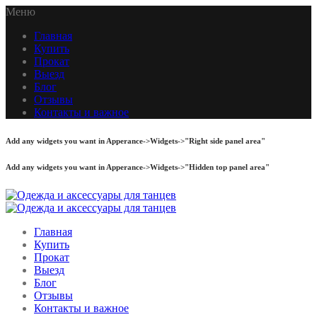
Меню
Главная
Купить
Прокат
Выезд
Блог
Отзывы
Контакты и важное
Add any widgets you want in Apperance->Widgets->"Right side panel area"
Add any widgets you want in Apperance->Widgets->"Hidden top panel area"
Главная
Купить
Прокат
Выезд
Блог
Отзывы
Контакты и важное