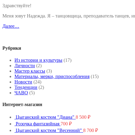
Здравствуйте!
Меня зовут Надежда. Я – танцовщица, преподаватель танцев,
Далее…
Рубрики
Из истории и культуры
(17)
Личности
(2)
Мастер классы
(3)
Материалы, мерки, приспособления
(15)
Новости
(24)
Тенденции
(2)
ЧАВО
(5)
Интернет-магазин
Цыганский костюм "Диана"
8 500
₽
Розочка фантазийная
700
₽
Цыганский костюм "Весенний"
8 700
₽