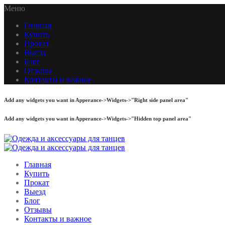
Меню
Главная
Купить
Прокат
Выезд
Блог
Отзывы
Контакты и важное
Add any widgets you want in Apperance->Widgets->"Right side panel area"
Add any widgets you want in Apperance->Widgets->"Hidden top panel area"
Главная
Купить
Прокат
Выезд
Блог
Отзывы
Контакты и важное