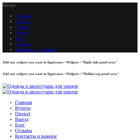
Меню
Главная
Купить
Прокат
Выезд
Блог
Отзывы
Контакты и важное
Add any widgets you want in Apperance->Widgets->"Right side panel area"
Add any widgets you want in Apperance->Widgets->"Hidden top panel area"
Главная
Купить
Прокат
Выезд
Блог
Отзывы
Контакты и важное