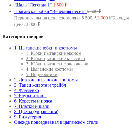
Шаль "Легенда 1"
1 500
₽
Цыганская юбка "Вечерняя песня"
5 500
₽
Первоначальная цена составляла 5 500 ₽.
3 000
₽
Текущая
цена: 3 000 ₽.
Категории товаров
1. Цыганские юбки и костюмы
1. Юбки цыганские эконом
2. Юбки цыганские классика
3. Юбки цыганские эксклюзив
4. Цыганские костюмы
5. Подъюбники
2. Детские цыганские костюмы
3. Танец живота и трайбл
4. Фламенко
5. Блузы и топы
6. Корсеты и пояса
7. Платки и шали
8. Цветы (украшения)
9. Бижутерия
Одежда повседневная в цыганском стиле