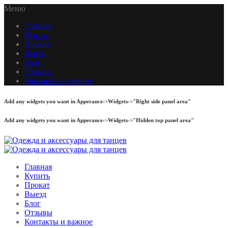
Меню
Главная
Купить
Прокат
Выезд
Блог
Отзывы
Контакты и важное
Add any widgets you want in Apperance->Widgets->"Right side panel area"
Add any widgets you want in Apperance->Widgets->"Hidden top panel area"
Главная
Купить
Прокат
Выезд
Блог
Отзывы
Контакты и важное