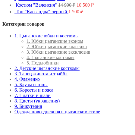
Первоначальная
Текущая
Костюм "Валенсия"
14 900
₽
10 500
₽
цена
цена:
Топ "Кассандра" черный
1 500
₽
составляла
10
14
500 ₽.
Категории товаров
900 ₽.
1. Цыганские юбки и костюмы
1. Юбки цыганские эконом
2. Юбки цыганские классика
3. Юбки цыганские эксклюзив
4. Цыганские костюмы
5. Подъюбники
2. Детские цыганские костюмы
3. Танец живота и трайбл
4. Фламенко
5. Блузы и топы
6. Корсеты и пояса
7. Платки и шали
8. Цветы (украшения)
9. Бижутерия
Одежда повседневная в цыганском стиле