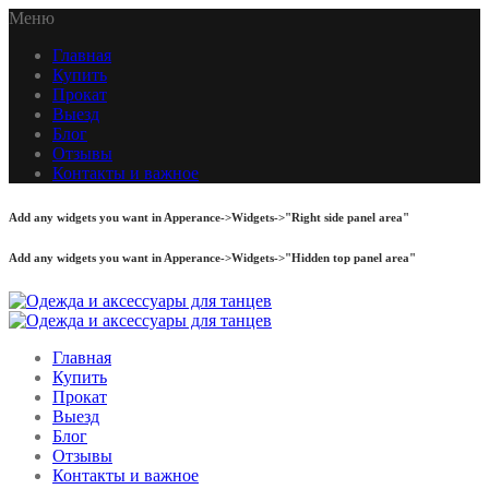
Меню
Главная
Купить
Прокат
Выезд
Блог
Отзывы
Контакты и важное
Add any widgets you want in Apperance->Widgets->"Right side panel area"
Add any widgets you want in Apperance->Widgets->"Hidden top panel area"
Главная
Купить
Прокат
Выезд
Блог
Отзывы
Контакты и важное