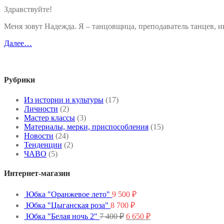
Здравствуйте!
Меня зовут Надежда. Я – танцовщица, преподаватель танцев,
Далее…
Рубрики
Из истории и культуры
(17)
Личности
(2)
Мастер классы
(3)
Материалы, мерки, приспособления
(15)
Новости
(24)
Тенденции
(2)
ЧАВО
(5)
Интернет-магазин
Юбка "Оранжевое лето"
9 500
₽
Юбка "Цыганская роза"
8 700
₽
Первоначальная
Текущая
Юбка "Белая ночь 2"
7 400
₽
6 650
₽
цена
цена: