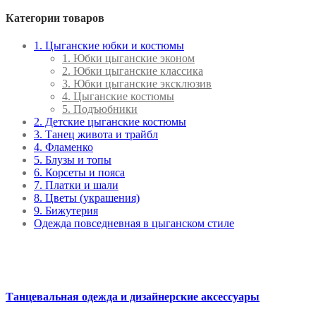
составляла
6
Категории товаров
7
650 ₽.
400 ₽.
1. Цыганские юбки и костюмы
1. Юбки цыганские эконом
2. Юбки цыганские классика
3. Юбки цыганские эксклюзив
4. Цыганские костюмы
5. Подъюбники
2. Детские цыганские костюмы
3. Танец живота и трайбл
4. Фламенко
5. Блузы и топы
6. Корсеты и пояса
7. Платки и шали
8. Цветы (украшения)
9. Бижутерия
Одежда повседневная в цыганском стиле
Танцевальная одежда и дизайнерские аксессуары