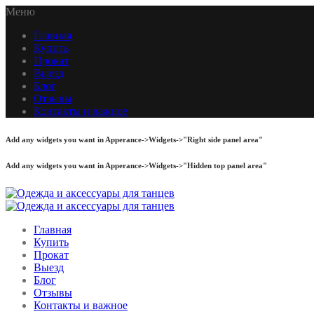
Меню
Главная
Купить
Прокат
Выезд
Блог
Отзывы
Контакты и важное
Add any widgets you want in Apperance->Widgets->"Right side panel area"
Add any widgets you want in Apperance->Widgets->"Hidden top panel area"
Главная
Купить
Прокат
Выезд
Блог
Отзывы
Контакты и важное