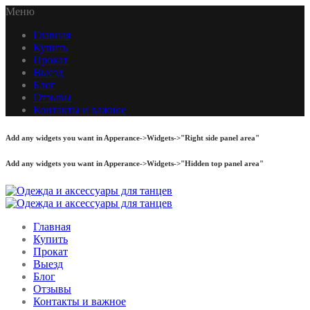
Меню
Главная
Купить
Прокат
Выезд
Блог
Отзывы
Контакты и важное
Add any widgets you want in Apperance->Widgets->"Right side panel area"
Add any widgets you want in Apperance->Widgets->"Hidden top panel area"
Главная
Купить
Прокат
Выезд
Блог
Отзывы
Контакты и важное