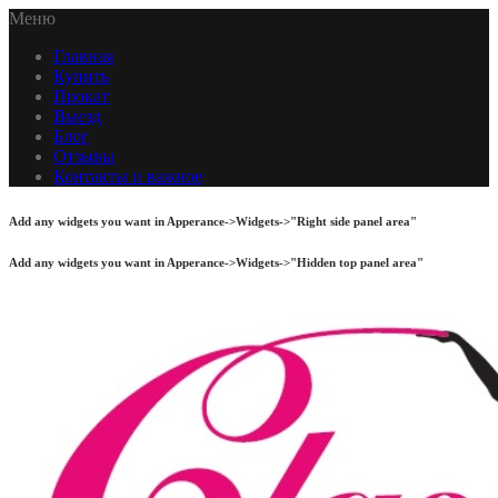
Меню
Главная
Купить
Прокат
Выезд
Блог
Отзывы
Контакты и важное
Add any widgets you want in Apperance->Widgets->"Right side panel area"
Add any widgets you want in Apperance->Widgets->"Hidden top panel area"