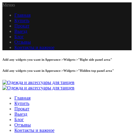
Меню
Главная
Купить
Прокат
Выезд
Блог
Отзывы
Контакты и важное
Add any widgets you want in Apperance->Widgets->"Right side panel area"
Add any widgets you want in Apperance->Widgets->"Hidden top panel area"
Главная
Купить
Прокат
Выезд
Блог
Отзывы
Контакты и важное