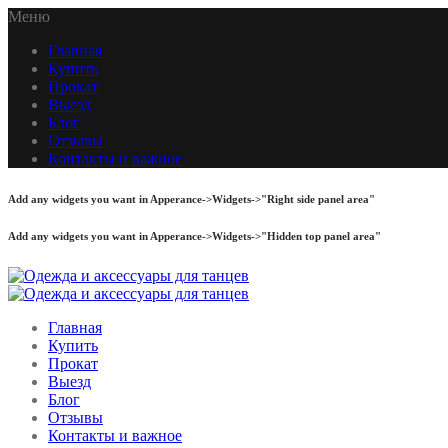
Меню
Главная
Купить
Прокат
Выезд
Блог
Отзывы
Контакты и важное
Add any widgets you want in Apperance->Widgets->"Right side panel area"
Add any widgets you want in Apperance->Widgets->"Hidden top panel area"
Главная
Купить
Прокат
Выезд
Блог
Отзывы
Контакты и важное