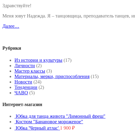
Здравствуйте!
Меня зовут Надежда. Я – танцовщица, преподаватель танцев,
Далее…
Рубрики
Из истории и культуры
(17)
Личности
(2)
Мастер классы
(3)
Материалы, мерки, приспособления
(15)
Новости
(24)
Тенденции
(2)
ЧАВО
(5)
Интернет-магазин
Юбка для танца живота "Лимонный фреш"
Костюм "Банановое мороженое"
Юбка 'Черный атлас'
1 900
₽