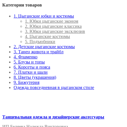
Категории товаров
1. Цыганские юбки и костюмы
1. Юбки цыганские эконом
2. Юбки цыганские классика
3. Юбки цыганские эксклюзив
4. Цыганские костюмы
5. Подъюбники
2. Детские цыганские костюмы
3. Танец живота и трайбл
4. Фламенко
5. Блузы и топы
6. Корсеты и пояса
7. Платки и шали
8. Цветы (украшения)
9. Бижутерия
Одежда повседневная в цыганском стиле
Танцевальная одежда и дизайнерские аксессуары
ИП Беляева Надежда Викторовна