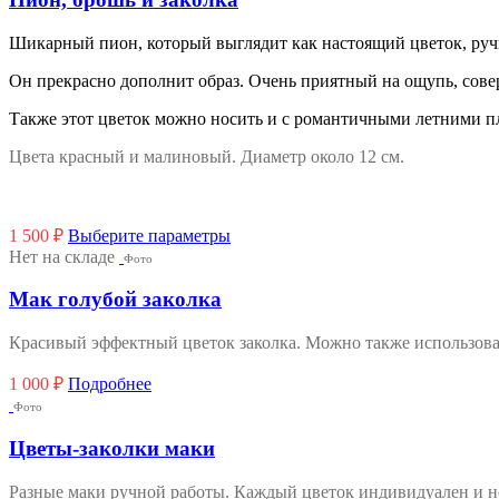
Шикарный пион, который выглядит как настоящий цветок, руч
Он прекрасно дополнит образ. Очень приятный на ощупь, сове
Также этот цветок можно носить и с романтичными летними пла
Цвета красный и малиновый. Диаметр около 12 см.
Этот
1 500
₽
Выберите параметры
товар
Нет на складе
Фото
имеет
несколько
Мак голубой заколка
вариаций.
Опции
Красивый эффектный цветок заколка. Можно также использовать
можно
выбрать
1 000
₽
Подробнее
на
Фото
странице
товара.
Цветы-заколки маки
Разные маки ручной работы. Каждый цветок индивидуален и не