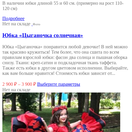
В наличии юбки длиной 55 и 60 см. (примерно на рост 110-
120 см)
Подробнее
Нет на складе
Фото
Юбка «Цыганочка солнечная»
Юбка «Цыганочка» понравится любой девочке! В ней можно
так красиво кружиться! Тем более, что она сшита по всем
правилам взрослой юбки: фасон два солнца и пышная оборка
снизу. Ткани: креп-сатин и подкладочная ткань таффета.
Также есть юбки в другом цветовом исполнении. Выбирайте,
как вам больше нравится! Стоимость юбки зависит от...
Этот
2 900
₽
–
3 900
₽
Выберите параметры
товар
Нет на складе
имеет
несколько
вариаций.
Опции
можно
выбрать
на
странице