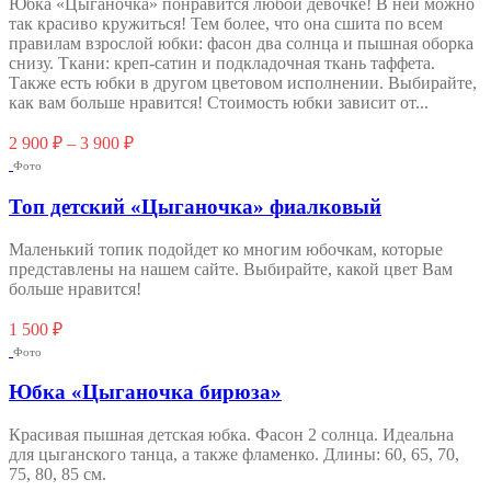
Юбка «Цыганочка» понравится любой девочке! В ней можно
так красиво кружиться! Тем более, что она сшита по всем
правилам взрослой юбки: фасон два солнца и пышная оборка
снизу. Ткани: креп-сатин и подкладочная ткань таффета.
Также есть юбки в другом цветовом исполнении. Выбирайте,
как вам больше нравится! Стоимость юбки зависит от...
Этот
2 900
₽
–
3 900
₽
товар
Фото
имеет
несколько
Топ детский «Цыганочка» фиалковый
вариаций.
Опции
Маленький топик подойдет ко многим юбочкам, которые
можно
представлены на нашем сайте. Выбирайте, какой цвет Вам
выбрать
больше нравится!
на
странице
1 500
₽
товара.
Фото
Юбка «Цыганочка бирюза»
Красивая пышная детская юбка. Фасон 2 солнца. Идеальна
для цыганского танца, а также фламенко. Длины: 60, 65, 70,
75, 80, 85 см.