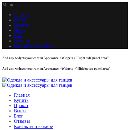
Меню
Главная
Купить
Прокат
Выезд
Блог
Отзывы
Контакты и важное
Add any widgets you want in Apperance->Widgets->"Right side panel area"
Add any widgets you want in Apperance->Widgets->"Hidden top panel area"
Главная
Купить
Прокат
Выезд
Блог
Отзывы
Контакты и важное