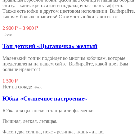
снизу. Ткани: креп-сатин и подкладочная ткань таффета.
Также есть юбки в другом цветовом исполнении. Выбирайте,
как вам больше нравится! Стоимость юбки зависит от...
Этот
2 900
₽
–
3 900
₽
товар
Фото
имеет
несколько
Топ детский «Цыганочка» желтый
вариаций.
Опции
Маленький топик подойдет ко многим юбочкам, которые
можно
представлены на нашем сайте. Выбирайте, какой цвет Вам
выбрать
больше нравится!
на
странице
1 500
₽
товара.
Нет на складе
Фото
Юбка «Солнечное настроение»
Юбка для цыганского танца или фламенко.
Пышная, легкая, летящая.
Фасон два солнца, пояс - резинка, ткань - атлас.