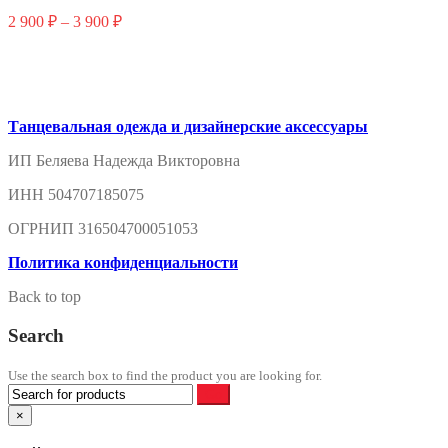
Этот
2 900
₽
–
3 900
₽
товар
имеет
несколько
вариаций.
Опции
можно
Танцевальная одежда и дизайнерские аксессуары
выбрать
ИП Беляева Надежда Викторовна
на
странице
ИНН 504707185075
товара.
ОГРНИП 316504700051053
Политика конфиденциальности
Back to top
Search
Use the search box to find the product you are looking for.
×