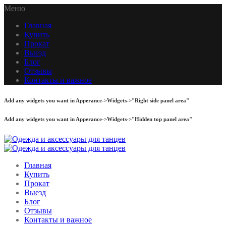
Меню
Главная
Купить
Прокат
Выезд
Блог
Отзывы
Контакты и важное
Add any widgets you want in Apperance->Widgets->"Right side panel area"
Add any widgets you want in Apperance->Widgets->"Hidden top panel area"
Главная
Купить
Прокат
Выезд
Блог
Отзывы
Контакты и важное