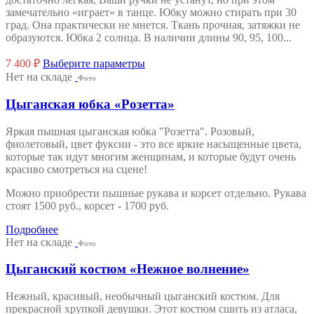
замечательно «играет» в танце. Юбку можно стирать при 30
град. Она практически не мнется. Ткань прочная, затяжки не
образуются. Юбка 2 солнца. В наличии длины 90, 95, 100...
Этот
7 400
₽
Выберите параметры
товар
Нет на складе
Фото
имеет
несколько
Цыганская юбка «Розетта»
вариаций.
Опции
Яркая пышная цыганская юбка "Розетта". Розовый,
можно
фиолетовый, цвет фуксии - это все яркие насыщенные цвета,
выбрать
которые так идут многим женщинам, и которые будут очень
на
красиво смотреться на сцене!
странице
товара.
Можно приобрести пышные рукава и корсет отдельно. Рукава
стоят 1500 руб., корсет - 1700 руб.
Подробнее
Нет на складе
Фото
Цыганский костюм «Нежное волнение»
Нежный, красивый, необычный цыганский костюм. Для
прекрасной хрупкой девушки. Этот костюм сшить из атласа,