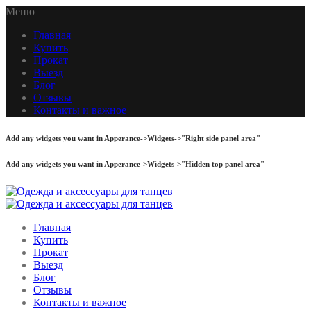
Меню
Главная
Купить
Прокат
Выезд
Блог
Отзывы
Контакты и важное
Add any widgets you want in Apperance->Widgets->"Right side panel area"
Add any widgets you want in Apperance->Widgets->"Hidden top panel area"
Главная
Купить
Прокат
Выезд
Блог
Отзывы
Контакты и важное