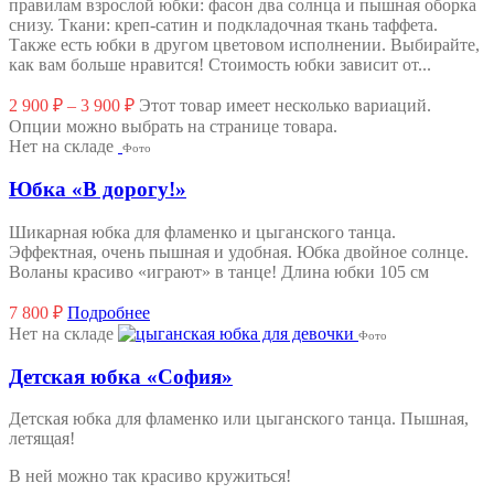
правилам взрослой юбки: фасон два солнца и пышная оборка
снизу. Ткани: креп-сатин и подкладочная ткань таффета.
Также есть юбки в другом цветовом исполнении. Выбирайте,
как вам больше нравится! Стоимость юбки зависит от...
2 900
₽
–
3 900
₽
Этот товар имеет несколько вариаций.
Опции можно выбрать на странице товара.
Нет на складе
Фото
Юбка «В дорогу!»
Шикарная юбка для фламенко и цыганского танца.
Эффектная, очень пышная и удобная. Юбка двойное солнце.
Воланы красиво «играют» в танце! Длина юбки 105 см
7 800
₽
Подробнее
Нет на складе
Фото
Детская юбка «София»
Детская юбка для фламенко или цыганского танца. Пышная,
летящая!
В ней можно так красиво кружиться!