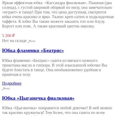
Яркая эффектная юбка «Кассандра фиалковая». Пышная (два
солнца), с густой широкой оборкой по низу, она замечательно
«играет» в танце! При том, что цена доступная, смотрится
юбка очень красиво и ярко. Ткани: креп-сатин и подкладочная
таффета. К юбке Вы также можете заказать топ или блузу.
Корсет или пояс. А также красивый цветок-заколку.
5 200
₽
Нет на складе
Фото
Юбка фламенко «Беатрис»
Юбка фламенко «Беатрис» сшита из мягкого нежного
трикотажа масло и гипюра. В этой изысканной юбочке Вы
будете блистать в танце. Она необыкновенно удобная и
приятная к телу.
Подробнее
Фото
Юбка «Цыганочка фиалковая»
Юбка «Цыганочка» понравится любой девочке! В ней можно
так красиво кружиться! Тем более, что она сшита по всем