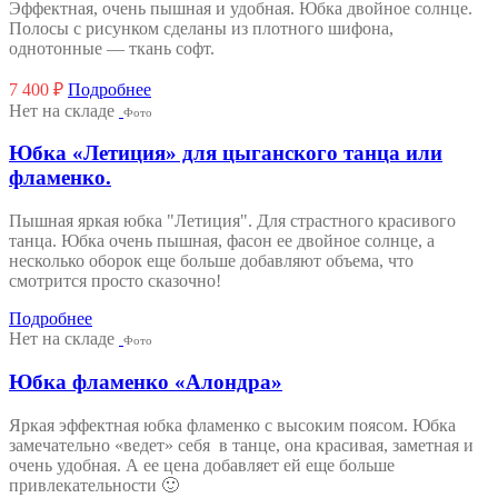
Эффектная, очень пышная и удобная. Юбка двойное солнце.
Полосы с рисунком сделаны из плотного шифона,
однотонные — ткань софт.
7 400
₽
Подробнее
Нет на складе
Фото
Юбка «Летиция» для цыганского танца или
фламенко.
Пышная яркая юбка "Летиция". Для страстного красивого
танца. Юбка очень пышная, фасон ее двойное солнце, а
несколько оборок еще больше добавляют объема, что
смотрится просто сказочно!
Подробнее
Нет на складе
Фото
Юбка фламенко «Алондра»
Яркая эффектная юбка фламенко с высоким поясом. Юбка
замечательно «ведет» себя в танце, она красивая, заметная и
очень удобная. А ее цена добавляет ей еще больше
привлекательности 🙂