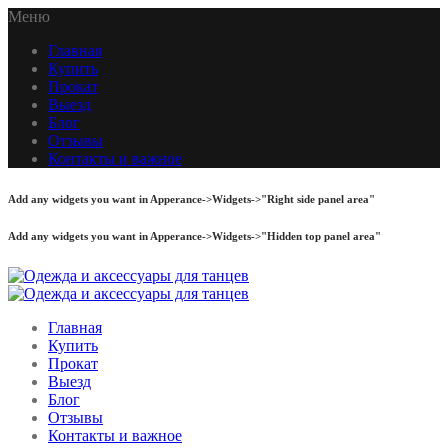
Меню
Главная
Купить
Прокат
Выезд
Блог
Отзывы
Контакты и важное
Add any widgets you want in Apperance->Widgets->"Right side panel area"
Add any widgets you want in Apperance->Widgets->"Hidden top panel area"
Главная
Купить
Прокат
Выезд
Блог
Отзывы
Контакты и важное