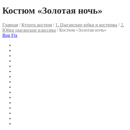
Костюм «Золотая ночь»
Главная
/
Купить костюм
/
1. Цыганские юбки и костюмы
/
2.
Юбки цыганские классика
/ Костюм «Золотая ночь»
Bug Fix