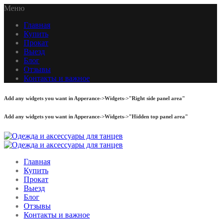
Меню
Главная
Купить
Прокат
Выезд
Блог
Отзывы
Контакты и важное
Add any widgets you want in Apperance->Widgets->"Right side panel area"
Add any widgets you want in Apperance->Widgets->"Hidden top panel area"
Главная
Купить
Прокат
Выезд
Блог
Отзывы
Контакты и важное