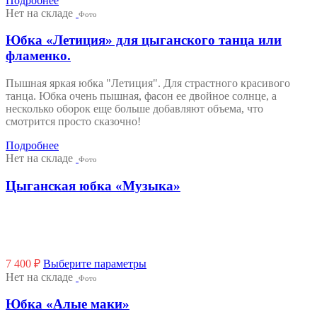
Подробнее
Нет на складе
Фото
Юбка «Летиция» для цыганского танца или
фламенко.
Пышная яркая юбка "Летиция". Для страстного красивого
танца. Юбка очень пышная, фасон ее двойное солнце, а
несколько оборок еще больше добавляют объема, что
смотрится просто сказочно!
Подробнее
Нет на складе
Фото
Цыганская юбка «Музыка»
Этот
7 400
₽
Выберите параметры
товар
Нет на складе
Фото
имеет
несколько
Юбка «Алые маки»
вариаций.