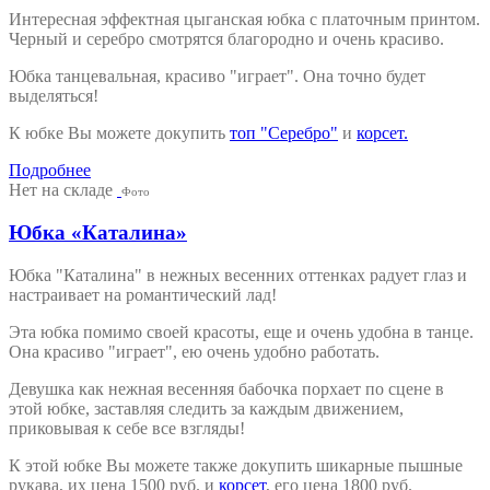
Интересная эффектная цыганская юбка с платочным принтом.
Черный и серебро смотрятся благородно и очень красиво.
Юбка танцевальная, красиво "играет". Она точно будет
выделяться!
К юбке Вы можете докупить
топ "Серебро"
и
корсет.
Подробнее
Нет на складе
Фото
Юбка «Каталина»
Юбка "Каталина" в нежных весенних оттенках радует глаз и
настраивает на романтический лад!
Эта юбка помимо своей красоты, еще и очень удобна в танце.
Она красиво "играет", ею очень удобно работать.
Девушка как нежная весенняя бабочка порхает по сцене в
этой юбке, заставляя следить за каждым движением,
приковывая к себе все взгляды!
К этой юбке Вы можете также докупить шикарные пышные
рукава, их цена 1500 руб. и
корсет
, его цена 1800 руб.