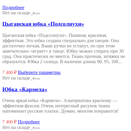
Подробнее
Нет на складе
Фото
Цыганская юбка «Подсолнухи»
Цыганская юбка «Подсолнухи». Пышная, красивая,
эффектная. Это юбка создана специально для танцев. Она
достаточно легкая, Ваши ручки не устанут, но при этом
замечательно «играет» в танце. Юбку можно стирать при 30
град. Она практически не мнется. Ткань прочная, затяжки не
образуются. Юбка 2 солнца. В наличии длины 90, 95, 100...
Этот
7 400
₽
Выберите параметры
товар
Нет на складе
Фото
имеет
несколько
Юбка «Кармела»
вариаций.
Опции
Очень яркая юбка «Кармела». Альтернатива красному —
можно
эффектная фуксия. Очень интересный рисунок ткани
выбрать
напоминает русские платки. Думаю, многим понравится!
на
странице
7 400
₽
Подробнее
товара.
Нет на складе
Фото