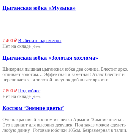
Цыганская юбка «Музыка»
Этот
7 400
₽
Выберите параметры
товар
Нет на складе
Фото
имеет
несколько
Цыганская юбка «Золотая хохлома»
вариаций.
Опции
Шикарная пышная цыганская юбка два солнца. Блестит ярко,
можно
отливает золотом… Эффектная и заметная! Атлас блестит и
выбрать
переливается, а золотой рисунок добавляет яркости.
на
странице
7 800
₽
Подробнее
товара.
Нет на складе
Фото
Костюм ‘Зимние цветы’
Очень красивый костюм из шелка Армани ‘Зимние цветы’.
Это вариант для высоких девушек. Под заказ можем сделать
любую длину. Готовые юбочки 105см. Безразмерная в талии.