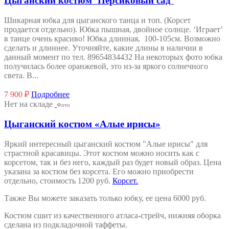
Цыганский костюм ‘Персиковый сад’
Шикарная юбка для цыганского танца и топ. (Корсет
продается отдельно). Юбка пышная, двойное солнце. ‘Играет’
в танце очень красиво! Юбка длинная, 100-105см. Возможно
сделать и длиннее. Уточняйте, какие длины в наличии в
данный момент по тел. 89654834432 На некоторых фото юбка
получилась более оранжевой, это из-за яркого солнечного
света. В...
7 900
₽
Подробнее
Нет на складе
Фото
Цыганский костюм «Алые ирисы»
Яркий интересный цыганский костюм "Алые ирисы" для
страстной красавицы. Этот костюм можно носить как с
корсетом, так и без него, каждый раз будет новый образ. Цена
указана за костюм без корсета. Его можно приобрести
отдельно, стоимость 1200 руб.
Корсет.
Также Вы можете заказать только юбку, ее цена 6000 руб.
Костюм сшит из качественного атласа-стрейч, нижняя оборка
сделана из подкладочной таффеты.