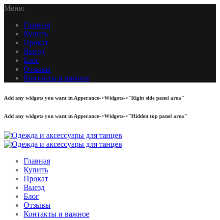
Меню
Главная
Купить
Прокат
Выезд
Блог
Отзывы
Контакты и важное
Add any widgets you want in Apperance->Widgets->"Right side panel area"
Add any widgets you want in Apperance->Widgets->"Hidden top panel area"
Главная
Купить
Прокат
Выезд
Блог
Отзывы
Контакты и важное