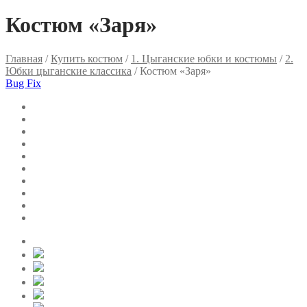
Костюм «Заря»
Главная
/
Купить костюм
/
1. Цыганские юбки и костюмы
/
2.
Юбки цыганские классика
/ Костюм «Заря»
Bug Fix