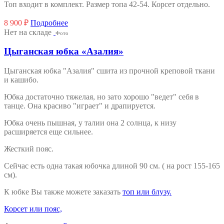
Топ входит в комплект. Размер топа 42-54. Корсет отдельно.
8 900
₽
Подробнее
Нет на складе
Фото
Цыганская юбка «Азалия»
Цыганская юбка "Азалия" сшита из прочной креповой ткани
и кашибо.
Юбка достаточно тяжелая, но зато хорошо "ведет" себя в
танце. Она красиво "играет" и драпируется.
Юбка очень пышная, у талии она 2 солнца, к низу
расширяется еще сильнее.
Жесткий пояс.
Сейчас есть одна такая юбочка длиной 90 см. ( на рост 155-165
см).
К юбке Вы также можете заказать
топ или блузу.
Корсет или пояс,