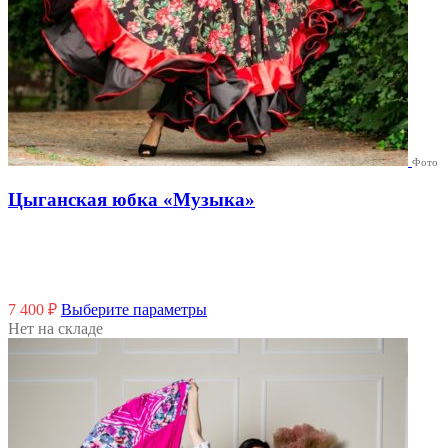
Фото
Цыганская юбка «Музыка»
Этот
7 400
₽
Выберите параметры
товар
Нет на складе
имеет
несколько
вариаций.
Опции
можно
выбрать