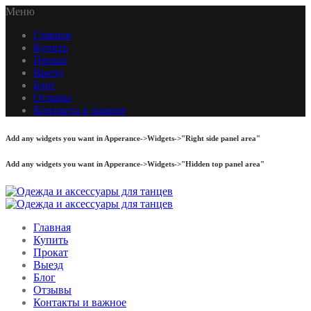
Меню
Главная
Купить
Прокат
Выезд
Блог
Отзывы
Контакты и важное
Add any widgets you want in Apperance->Widgets->"Right side panel area"
Add any widgets you want in Apperance->Widgets->"Hidden top panel area"
Главная
Купить
Прокат
Выезд
Блог
Отзывы
Контакты и важное