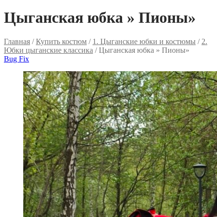
Цыганская юбка » Пионы»
Главная
/
Купить костюм
/
1. Цыганские юбки и костюмы
/
2.
Юбки цыганские классика
/ Цыганская юбка » Пионы»
Bug Fix