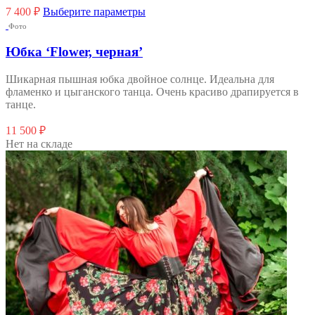
Этот
7 400
₽
Выберите параметры
товар
Фото
имеет
несколько
Юбка ‘Flower, черная’
вариаций.
Опции
Шикарная пышная юбка двойное солнце. Идеальна для
можно
фламенко и цыганского танца. Очень красиво драпируется в
выбрать
танце.
на
странице
11 500
₽
товара.
Нет на складе