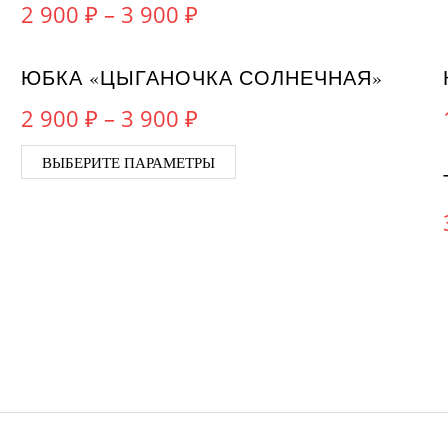
2 900
₽
–
3 900
₽
Этот товар имеет несколько вариаций. Опции можно в
НЕТ НА СКЛАДЕ
ЮБКА «ЦЫГАНОЧКА СОЛНЕЧНАЯ»
2 900
₽
–
3 900
₽
Этот товар имеет несколь
ВЫБЕРИТЕ ПАРАМЕТРЫ