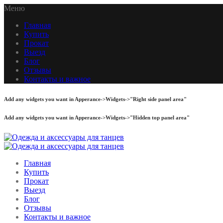
Меню
Главная
Купить
Прокат
Выезд
Блог
Отзывы
Контакты и важное
Add any widgets you want in Apperance->Widgets->"Right side panel area"
Add any widgets you want in Apperance->Widgets->"Hidden top panel area"
Главная
Купить
Прокат
Выезд
Блог
Отзывы
Контакты и важное