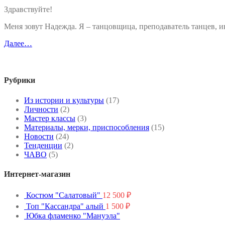
Здравствуйте!
Меня зовут Надежда. Я – танцовщица, преподаватель танцев,
Далее…
Рубрики
Из истории и культуры
(17)
Личности
(2)
Мастер классы
(3)
Материалы, мерки, приспособления
(15)
Новости
(24)
Тенденции
(2)
ЧАВО
(5)
Интернет-магазин
Костюм "Салатовый"
12 500
₽
Топ "Кассандра" алый
1 500
₽
Юбка фламенко "Мануэла"