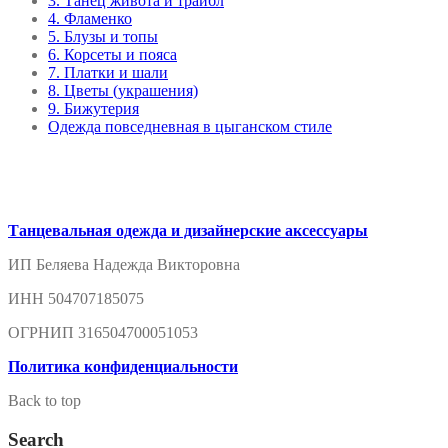
3. Танец живота и трайбл
4. Фламенко
5. Блузы и топы
6. Корсеты и пояса
7. Платки и шали
8. Цветы (украшения)
9. Бижутерия
Одежда повседневная в цыганском стиле
Танцевальная одежда и дизайнерские аксессуары
ИП Беляева Надежда Викторовна
ИНН 504707185075
ОГРНИП 316504700051053
Политика конфиденциальности
Back to top
Search