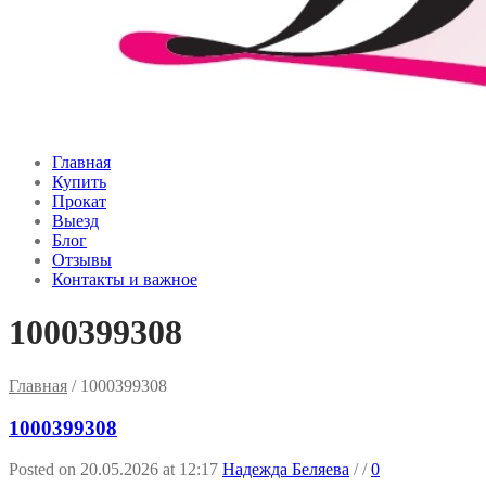
Главная
Купить
Прокат
Выезд
Блог
Отзывы
Контакты и важное
1000399308
Главная
/
1000399308
1000399308
Posted on 20.05.2026 at 12:17
Надежда Беляева
/
/
0