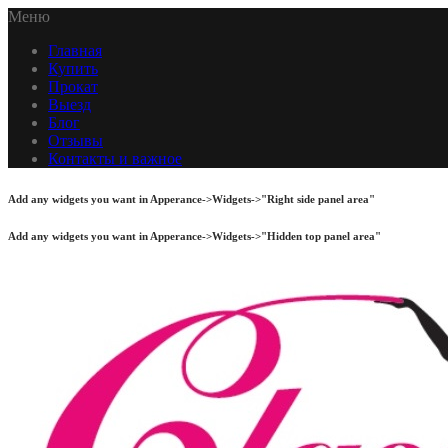
Меню
Главная
Купить
Прокат
Выезд
Блог
Отзывы
Контакты и важное
Add any widgets you want in Apperance->Widgets->"Right side panel area"
Add any widgets you want in Apperance->Widgets->"Hidden top panel area"