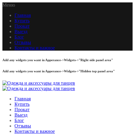
Меню
Главная
Купить
Прокат
Выезд
Блог
Отзывы
Контакты и важное
Add any widgets you want in Apperance->Widgets->"Right side panel area"
Add any widgets you want in Apperance->Widgets->"Hidden top panel area"
Главная
Купить
Прокат
Выезд
Блог
Отзывы
Контакты и важное