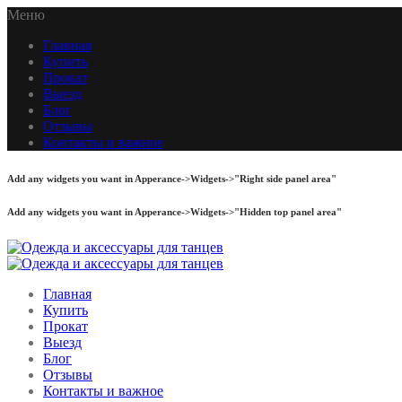
Меню
Главная
Купить
Прокат
Выезд
Блог
Отзывы
Контакты и важное
Add any widgets you want in Apperance->Widgets->"Right side panel area"
Add any widgets you want in Apperance->Widgets->"Hidden top panel area"
Главная
Купить
Прокат
Выезд
Блог
Отзывы
Контакты и важное