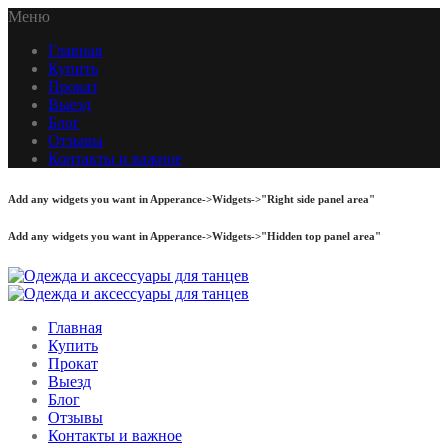
Меню
Главная
Купить
Прокат
Выезд
Блог
Отзывы
Контакты и важное
Add any widgets you want in Apperance->Widgets->"Right side panel area"
Add any widgets you want in Apperance->Widgets->"Hidden top panel area"
Главная
Купить
Прокат
Выезд
Блог
Отзывы
Контакты и важное