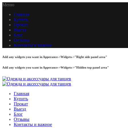
Меню
Главная
Купить
Прокат
Выезд
Блог
Отзывы
Контакты и важное
Add any widgets you want in Apperance->Widgets->"Right side panel area"
Add any widgets you want in Apperance->Widgets->"Hidden top panel area"
Главная
Купить
Прокат
Выезд
Блог
Отзывы
Контакты и важное