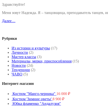
Здравствуйте!
Меня зовут Надежда. Я – танцовщица, преподаватель танцев,
Далее…
Рубрики
Из истории и культуры
(17)
Личности
(2)
Мастер классы
(3)
Материалы, мерки, приспособления
(15)
Новости
(24)
Тенденции
(2)
ЧАВО
(5)
Интернет-магазин
Костюм "Манго-черника"
16 000
₽
Костюм 'Зимние цветы'
8 900
₽
Юбка фламенко "Андалузия"