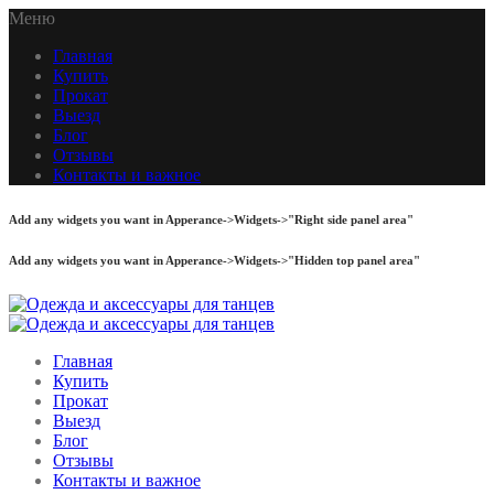
Меню
Главная
Купить
Прокат
Выезд
Блог
Отзывы
Контакты и важное
Add any widgets you want in Apperance->Widgets->"Right side panel area"
Add any widgets you want in Apperance->Widgets->"Hidden top panel area"
Главная
Купить
Прокат
Выезд
Блог
Отзывы
Контакты и важное