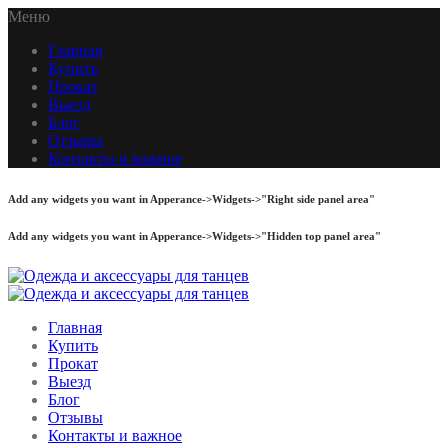
Меню
Главная
Купить
Прокат
Выезд
Блог
Отзывы
Контакты и важное
Add any widgets you want in Apperance->Widgets->"Right side panel area"
Add any widgets you want in Apperance->Widgets->"Hidden top panel area"
Главная
Купить
Прокат
Выезд
Блог
Отзывы
Контакты и важное