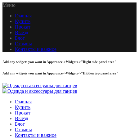
Меню
Главная
Купить
Прокат
Выезд
Блог
Отзывы
Контакты и важное
Add any widgets you want in Apperance->Widgets->"Right side panel area"
Add any widgets you want in Apperance->Widgets->"Hidden top panel area"
Главная
Купить
Прокат
Выезд
Блог
Отзывы
Контакты и важное