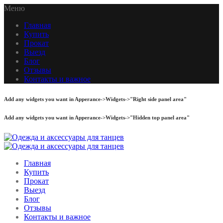
Меню
Главная
Купить
Прокат
Выезд
Блог
Отзывы
Контакты и важное
Add any widgets you want in Apperance->Widgets->"Right side panel area"
Add any widgets you want in Apperance->Widgets->"Hidden top panel area"
Главная
Купить
Прокат
Выезд
Блог
Отзывы
Контакты и важное