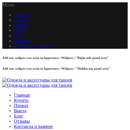
Меню
Главная
Купить
Прокат
Выезд
Блог
Отзывы
Контакты и важное
Add any widgets you want in Apperance->Widgets->"Right side panel area"
Add any widgets you want in Apperance->Widgets->"Hidden top panel area"
Главная
Купить
Прокат
Выезд
Блог
Отзывы
Контакты и важное