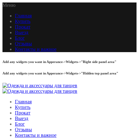
Меню
Главная
Купить
Прокат
Выезд
Блог
Отзывы
Контакты и важное
Add any widgets you want in Apperance->Widgets->"Right side panel area"
Add any widgets you want in Apperance->Widgets->"Hidden top panel area"
Главная
Купить
Прокат
Выезд
Блог
Отзывы
Контакты и важное