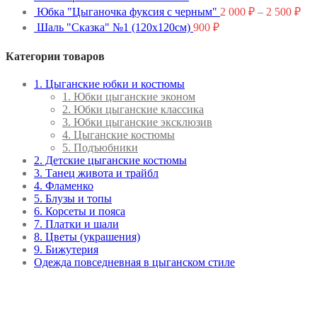
Юбка "Цыганочка фуксия с черным"
2 000
₽
–
2 500
₽
Шаль "Сказка" №1 (120x120см)
900
₽
Категории товаров
1. Цыганские юбки и костюмы
1. Юбки цыганские эконом
2. Юбки цыганские классика
3. Юбки цыганские эксклюзив
4. Цыганские костюмы
5. Подъюбники
2. Детские цыганские костюмы
3. Танец живота и трайбл
4. Фламенко
5. Блузы и топы
6. Корсеты и пояса
7. Платки и шали
8. Цветы (украшения)
9. Бижутерия
Одежда повседневная в цыганском стиле