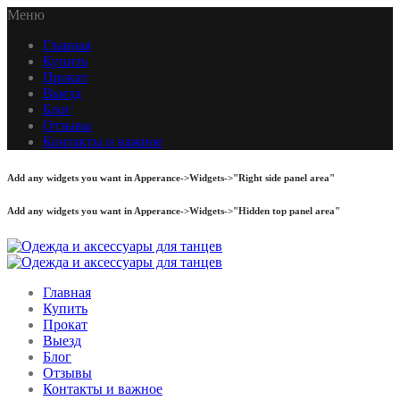
Меню
Главная
Купить
Прокат
Выезд
Блог
Отзывы
Контакты и важное
Add any widgets you want in Apperance->Widgets->"Right side panel area"
Add any widgets you want in Apperance->Widgets->"Hidden top panel area"
Главная
Купить
Прокат
Выезд
Блог
Отзывы
Контакты и важное